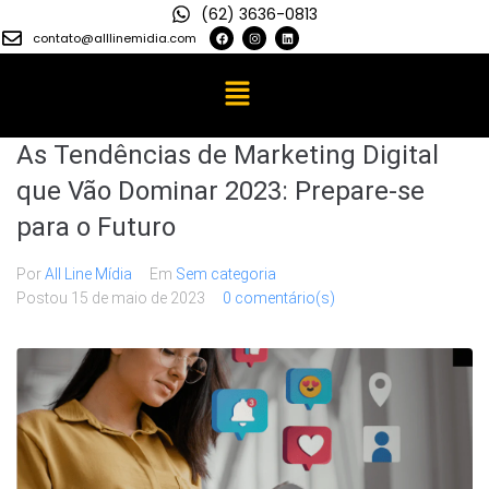
(62) 3636-0813
contato@alllinemidia.com
As Tendências de Marketing Digital
que Vão Dominar 2023: Prepare-se
para o Futuro
Por
All Line Mídia
Em
Sem categoria
Postou
15 de maio de 2023
0 comentário(s)