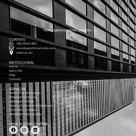
Uma agência, várias soluções.
CONTATO
(62) 3636-0813
contato@alllinemidia.com
Goiânia, GO
INSTITUCIONAL
Home
Sobre Nós
Blog
Contato
SERVIÇOS
Marketing Estratégico
Inbound Marketing
Gestão de Tráfego
Desenvolvimento de Websites
Produção de Vídeos
Gestão de Redes Sociais
ONDE NOS ENCONTRAR