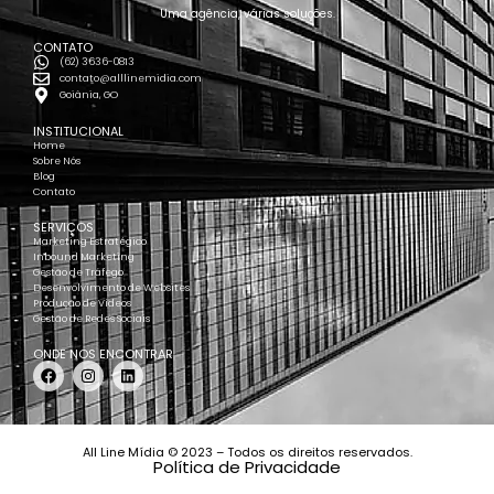
Uma agência, várias soluções.
CONTATO
(62) 3636-0813
contato@alllinemidia.com
Goiânia, GO
INSTITUCIONAL
Home
Sobre Nós
Blog
Contato
SERVIÇOS
Marketing Estratégico
Inbound Marketing
Gestão de Tráfego
Desenvolvimento de Websites
Produção de Vídeos
Gestão de Redes Sociais
ONDE NOS ENCONTRAR
All Line Mídia © 2023 – Todos os direitos reservados.
Política de Privacidade